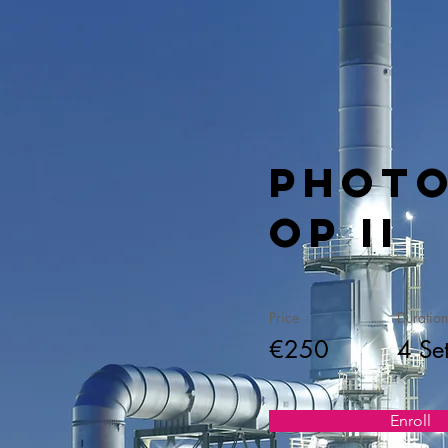
Phot
op II
Price
Duration
€250
4 Se
Enroll