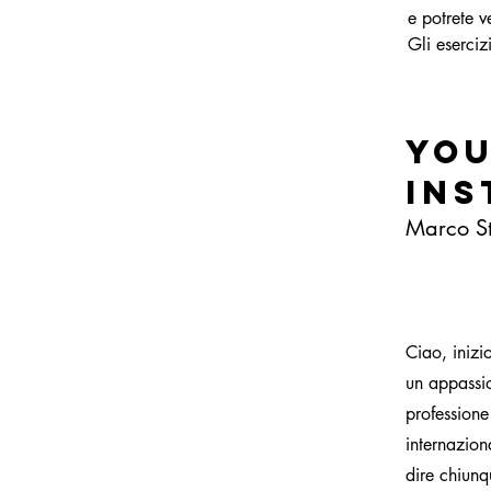
e potrete 
Gli eserciz
Yo
Ins
Marco St
Ciao, inizi
un appassio
professione
internazion
dire chiunq