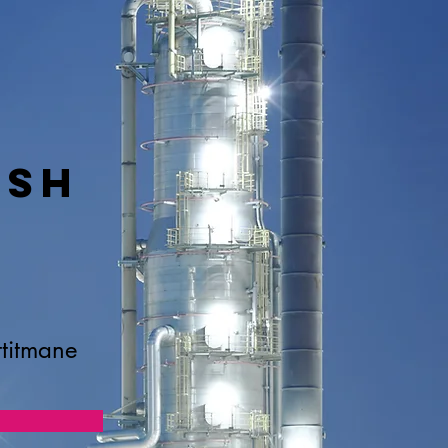
osh
ttitmane