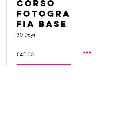
Corso
Fotogra
fia Base
30 Days
€45.00
Scopri di più
info
studio@stefanellimarco.com
+34629572950